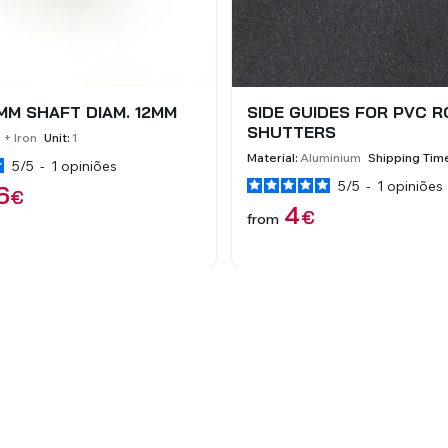
VC 18CM DIAM. FOR
PRUMO CENTRAL DE 80
M
PERSIANAS CS45 E CS4
Unit:
1
Colors:
5
Shipping Time:
3 dias út
5
/
5
-
1
opiniões
6
20
€
€
from