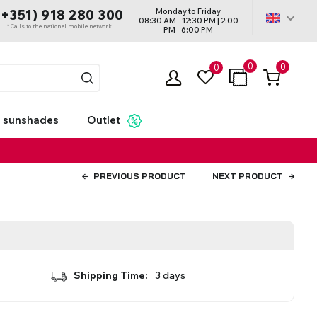
Monday to Friday
(+351) 918 280 300
08:30 AM - 12:30 PM | 2:00
* Calls to the national mobile network
PM - 6:00 PM
0
0
0
 sunshades
Outlet
PREVIOUS PRODUCT
NEXT PRODUCT
Shipping Time:
3 days
ds - With
tters
ntings
ard
Roller Blinds Dual
Motorization
Acessórios - Cortinas
s