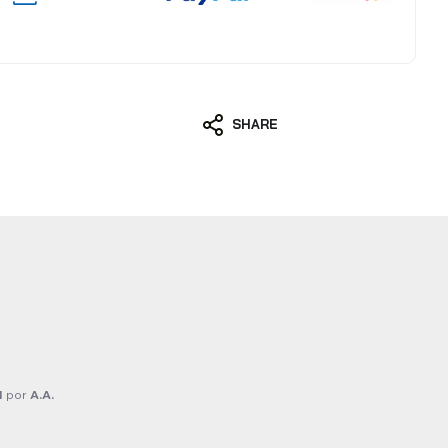
SHARE
1
por
A.A.