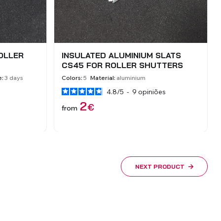
MM PARA
GUIA DE EMBUTIR 16X24 EM
0
ALUMÍNIO
eis
Shipping Time:
3 dias úteis
Material:
Alumínio
8
€
from
NEXT PRODUCT