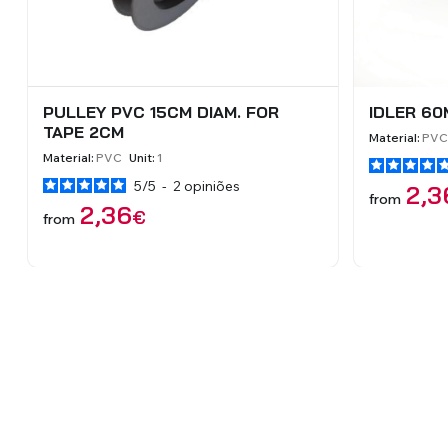
TAPE GUIDE INOX
PULLEY P
TAPE 2C
Material:
Inox
Unit:
1
Material:
PVC
3,10
€
from
2,3
from