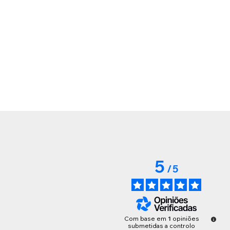
5
/
5
Com base em
1
opiniões
submetidas a controlo