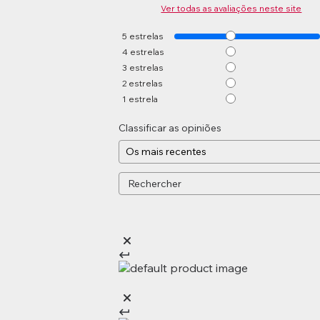
Ver todas as avaliações neste site
5
estrelas
4
estrelas
3
estrelas
2
estrelas
1
estrela
Classificar as opiniões