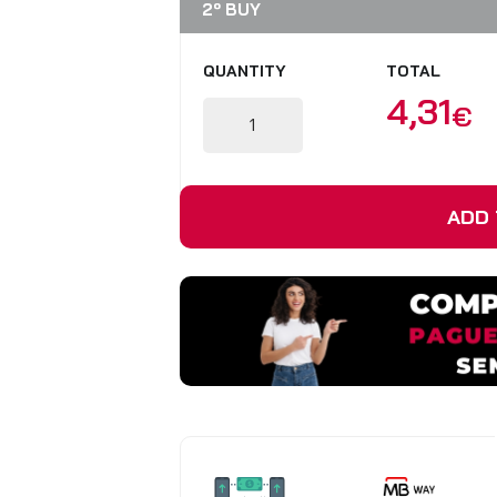
2º BUY
VIEW ALL PRODUCTS
QUANTITY
TOTAL
4,31
€
ADD 