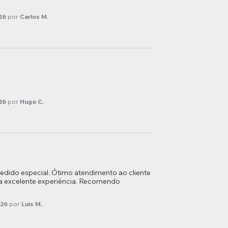
26
por
Carlos M.
26
por
Hugo C.
edido especial. Ótimo atendimento ao cliente 
a excelente experiência. Recomendo 
026
por
Luis M.