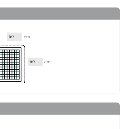
cm
cm