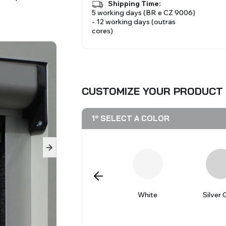
Shipping Time:
5 working days (BR e CZ 9006)
VIEW ALL PRODUCTS
- 12 working days (outras
VIEW ALL PRODUCTS
VIEW ALL PRODUCTS
VIEW ALL PRODUCTS
cores)
linds
Venetian Blinds
Aluminium Venetian
CUSTOMIZE YOUR PRODUCT
1º SELECT A COLOR
Mosquito Nets
ACCESSORIES FOR
tanho
Preto
White
Silver 
BLINDS
014