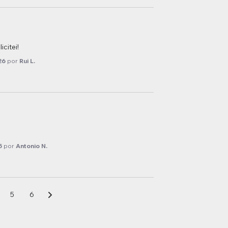
citei!
26
por
Rui L.
5
por
Antonio N.
5
6