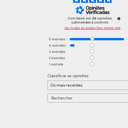
Com base em
26
opiniões
submetidas a controlo
Ver todas as avaliações neste site
5
estrelas
4
estrelas
3
estrelas
2
estrelas
1
estrela
Classificar as opiniões