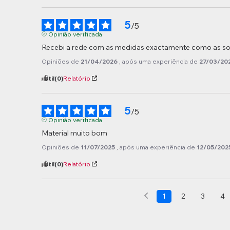
5
/
5
Opinião verificada
Recebi a rede com as medidas exactamente como as soli
Opiniões de
21/04/2026
, após uma experiência de
27/03/20
Útil
(0)
Relatório
5
/
5
Opinião verificada
Material muito bom
Opiniões de
11/07/2025
, após uma experiência de
12/05/202
Útil
(0)
Relatório
1
2
3
4