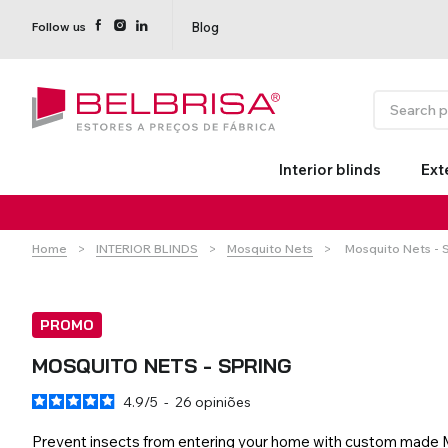
Blog
Follow us
Interior blinds
Ext
Current:
Home
INTERIOR BLINDS
Mosquito Nets
Mosquito Nets - 
PROMO
MOSQUITO NETS - SPRING
4.9
/
5
-
26
opiniões
Roller Blinds TECNOROL®
PVC Shutters
Curtains With/Without
Estores de rolo
NO DRILL
Insulate
Curtain 
Curtain Tracks
Shutters
Prevent insects from entering your home with custom made 