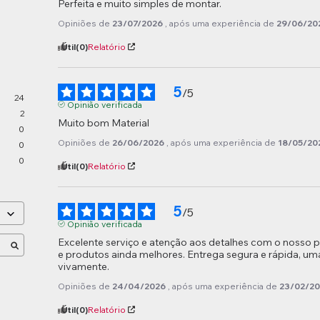
Perfeita e muito simples de montar.
Opiniões de
23/07/2026
, após uma experiência de
29/06/20
Útil
(0)
Relatório
5
/
5
24
Opinião verificada
2
Muito bom Material
0
Opiniões de
26/06/2026
, após uma experiência de
18/05/20
0
0
Útil
(0)
Relatório
5
/
5
Opinião verificada
Excelente serviço e atenção aos detalhes com o nosso p
e produtos ainda melhores. Entrega segura e rápida, um
vivamente.
Opiniões de
24/04/2026
, após uma experiência de
23/02/2
Útil
(0)
Relatório