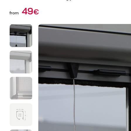
49
€
from
Vertical Blinds
Roman B
Cinza 7011
Cinza 7016
Cas
8