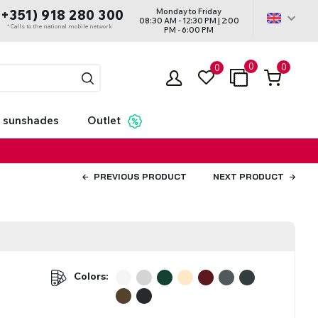
Monday to Friday
(+351) 918 280 300
08:30 AM - 12:30 PM | 2:00
* Calls to the national mobile network
PM - 6:00 PM
0
0
0
 sunshades
Outlet
PREVIOUS PRODUCT
NEXT PRODUCT
Colors:
ds - With
tters
ntings
ard
Roller Blinds Dual
Motorization
Acessórios - Cortinas
s