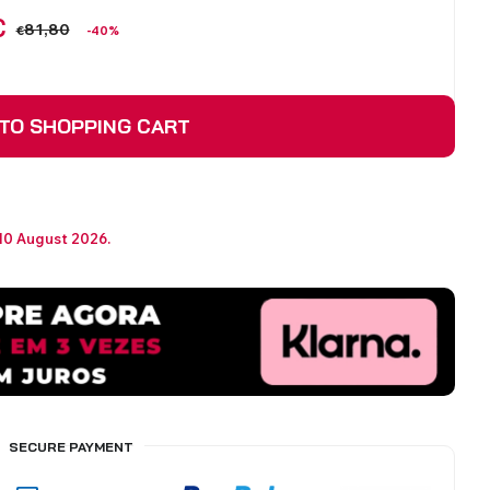
€
81,80
€
-40%
TO SHOPPING CART
 10 August 2026.
SECURE PAYMENT