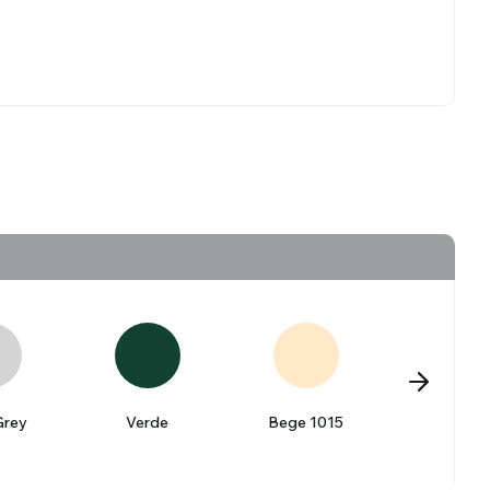
 Blinds
Wood Venetian Blinds
Grey
Verde
Bege 1015
Bordea
3005