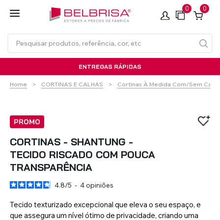
0
0
ENTREGAS RÁPIDAS
Home
CORTINAS E CALHAS
Cortinas À Medida Com/sem Calha
PROMO
CORTINAS - SHANTUNG -
TECIDO RISCADO COM POUCA
Estores de Rolo
Persianas em PVC
Cortinas à Medida com/sem
Toldo de Braços Articulados
Estores de rolo
Estores de rolo SEM
Persianas em Alumínio
Calhas para Cortinas
Toldo de Braços Articulados
Laminados de Alumínio
TRANSPARÊNCIA
TECNOROL®
Calha
- Standard
FURAÇÃO
Térmico
- Compacto
4.8
/
5
-
4
opiniões
Tecido texturizado excepcional que eleva o seu espaço, e
VER TODOS OS PRODUTOS
que assegura um nível ótimo de privacidade, criando uma