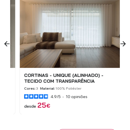
CORTINAS - UNIQUE (ALINHADO) -
C
TECIDO COM TRANSPARÊNCIA
C
Cores:
3
Material:
100% Poliéster
C
4.9
/
5
-
10
opiniões
25
€
desde
d