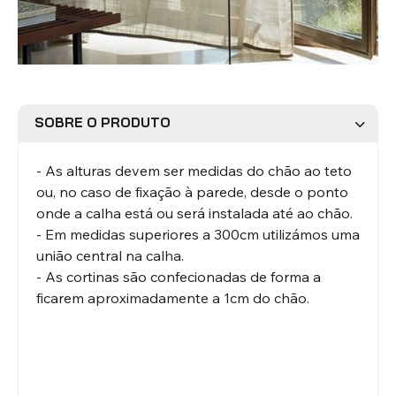
Estores Romanos
Estores Venezianos
SOBRE O PRODUTO
- As alturas devem ser medidas do chão ao teto
ou, no caso de fixação à parede, desde o ponto
onde a calha está ou será instalada até ao chão.
Estores Laminados Alumínio
Estores Laminados Madeira
- Em medidas superiores a 300cm utilizámos uma
união central na calha.
- As cortinas são confecionadas de forma a
ficarem aproximadamente a 1cm do chão.