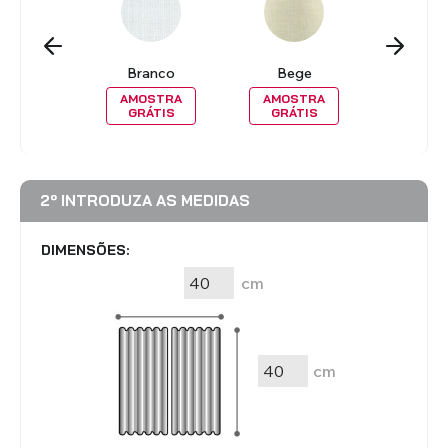
inza
Branco
Bege
Cin
OSTRA
AMOSTRA
AMOSTRA
AMOS
RÁTIS
GRÁTIS
GRÁTIS
GRÁT
2º INTRODUZA AS MEDIDAS
DIMENSÕES:
cm
cm