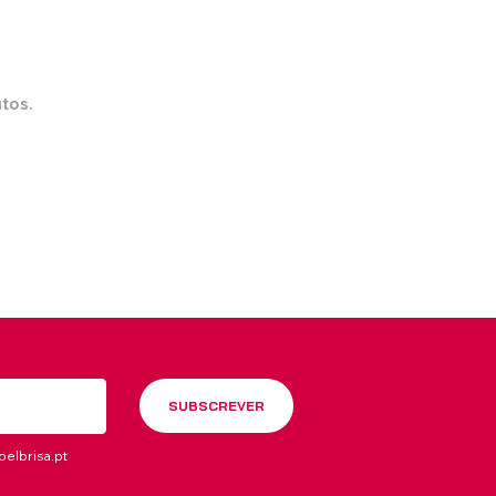
tos.
Alumínio
Estores Laminados Madeira
SUBSCREVER
elbrisa.pt