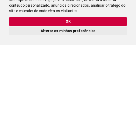
conteúdo personalizado, anúncios direcionados, analisar o tráfego do
site e entender de onde vêm os visitantes.
OK
Alterar as minhas preferências
1,29
CALCULAR PREÇO
?
RECEBA PRIMEIRO AS NOSSAS
PROMOÇÕES E OFERTAS
EXCLUSIVAS
Declaro que compreendi e aceito a
do
Política de Privacidade
website belbrisa.pt