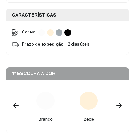
CARACTERÍSTICAS
Estores Romanos
Estores Venezianos
Cores:
Prazo de expedição:
2 dias úteis
1º ESCOLHA A COR
Estores Laminados Alumínio
Estores Laminados Madeira
reto
Branco
Bege
Cin