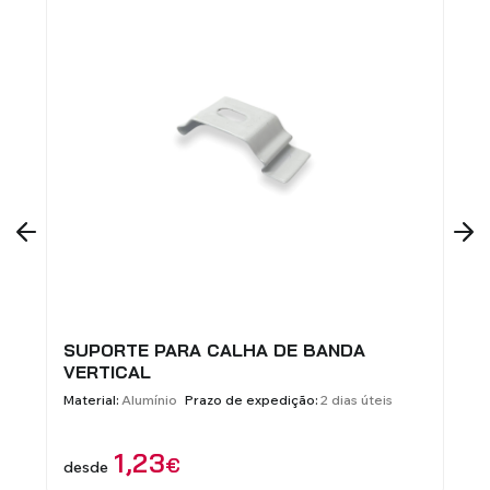
 DE BANDA
TUBO PARA ESTORES DE ROLO
Prazo de expedição:
3 dias úteis
Material:
Al
edição:
2 dias úteis
5
€
desde