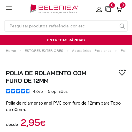
0
0
ENTREGAS RÁPIDAS
Curren
Home
ESTORES EXTERIORES
Acessórios - Persianas
Polia
POLIA DE ROLAMENTO COM
FURO DE 12MM
4.6
/
5
-
5
opiniões
Estores de Rolo
Persianas em PVC
Cortinas à Medida com/sem
Toldo de Braços Articulados
Estores de rolo
Estores de rolo SEM
Persianas em Alumínio
Calhas para Cortinas
Toldo de Braços Articulados
Laminados de Alumínio
TECNOROL®
Calha
- Standard
FURAÇÃO
Térmico
- Compacto
Polia de rolamento anel PVC com furo de 12mm para Topo
de 60mm.
2,95
€
VER TODOS OS PRODUTOS
desde