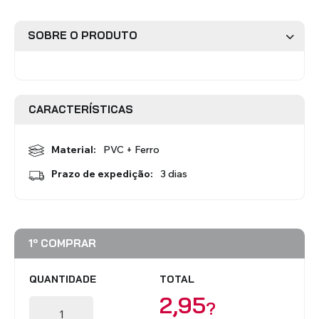
SOBRE O PRODUTO
Estores Romanos
Estores Venezianos
CARACTERÍSTICAS
Material:
PVC + Ferro
Prazo de expedição:
3 dias
Estores Laminados Alumínio
Estores Laminados Madeira
1º COMPRAR
QUANTIDADE
TOTAL
2,95
?