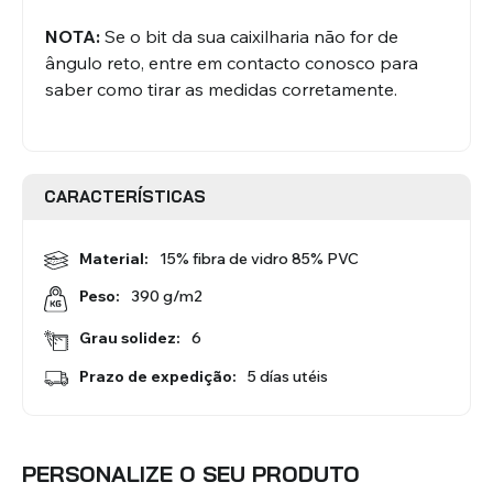
Redes Mosquiteiras
Acessórios - Estores
NOTA:
Se o bit da sua caixilharia não for de
Interiores
ângulo reto
, entre em contacto conosco para
saber como tirar as medidas corretamente.
VER TODOS OS PRODUTOS
CARACTERÍSTICAS
Material:
15% fibra de vidro 85% PVC
390 g/m2
Peso:
Grau solidez:
6
Prazo de expedição:
5 días utéis
PERSONALIZE O SEU PRODUTO