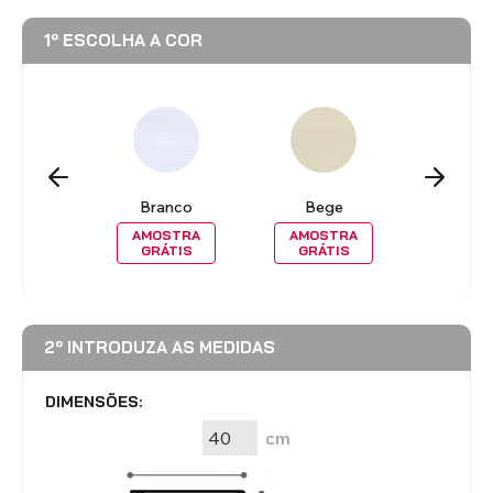
1º ESCOLHA A COR
a Escuro
Branco
Bege
Cin
OSTRA
AMOSTRA
AMOSTRA
AMOS
RÁTIS
GRÁTIS
GRÁTIS
GRÁT
2º INTRODUZA AS MEDIDAS
DIMENSÕES:
cm