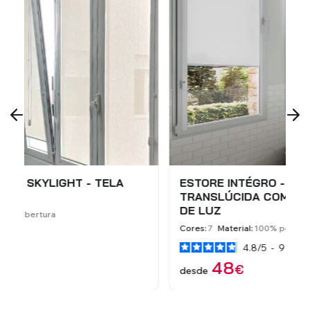
ESTORE INTÉGRO - SUNLIGHT - TELA
E
TRANSLÚCIDA COM BOA TRANSMISSÃO
M
DE LUZ
C
Cores:
7
Material:
100% poliéster
4.8
/
5
-
9
opiniões
d
48
€
desde