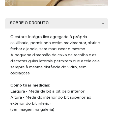
Estores Romanos
Estores Venezianos
SOBRE O PRODUTO
O estore Intégro fica agregado à própria
caixilharia, permitindo assim movimentar, abrir e
fechar a janela, sem manusear o mesmo.
A pequena dimensão da caixa de recolha e as
discretas guias laterais permitem que a tela caia
Estores Laminados Alumínio
Estores Laminados Madeira
sempre à mesma distância do vidro, sem
oscilações.
Como tirar medidas:
Largura - Medir de bit a bit pelo interior
Altura - Medir do interior do bit superior ao
exterior do bit inferior
(ver imagem na galeria)