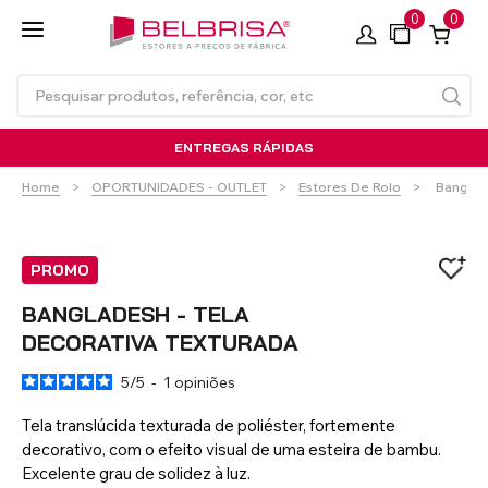
0
0
ENTREGAS RÁPIDAS
Current:
Home
OPORTUNIDADES - OUTLET
Estores De Rolo
Banglad
PROMO
BANGLADESH - TELA
DECORATIVA TEXTURADA
Estores de Rolo
Persianas em PVC
Cortinas à Medida com/sem
Toldo de Braços Articulados
Estores de rolo
Estores de rolo SEM
Persianas em Alumínio
Calhas para Cortinas
Toldo de Braços Articulados
Laminados de Alumínio
TECNOROL®
Calha
- Standard
FURAÇÃO
Térmico
- Compacto
5
/
5
-
1
opiniões
Tela translúcida texturada de poliéster, fortemente
decorativo, com o efeito visual de uma esteira de bambu.
VER TODOS OS PRODUTOS
Excelente grau de solidez à luz.