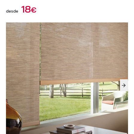
18
€
desde
Laminados de Madeira
VOUCHER PRESENTE
Estores de Rolo - Intégro
Persianas com Caixa -
Tecidos a Metro
Estores 100% Blackout -
Acessórios - Persianas
Calhas para Suspensão de
Compactos
Com caixa e Guias laterais
Quadros
VER TODOS OS PRODUTOS
Estores de Rolo Dual
Motorização
Acessórios - Cortinas e
Bandas Verticais
Calhas
VER TODOS OS PRODUTOS
VER TODOS OS PRODUTOS