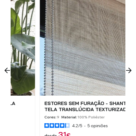
ESTORES SEM FURAÇÃO - SHANTUNG -
E
TELA TRANSLÚCIDA TEXTURIZADA
T
Cores:
9
Material:
100% Poliéster
C
4.2
/
5
-
5
opiniões
31
€
desde
d